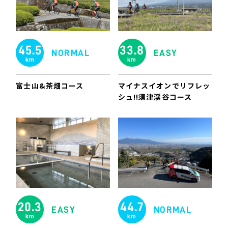
45.5
33.8
NORMAL
EASY
km
km
富士山&茶畑コース
マイナスイオンでリフレッ
シュ!!須津渓谷コース
20.3
44.7
EASY
NORMAL
km
km